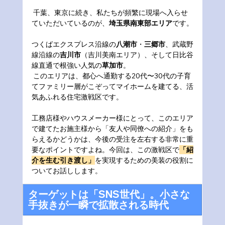
 千葉、東京に続き、私たちが頻繁に現場へ入らせ
ていただいているのが、
埼玉県南東部エリア
です。
つくばエクスプレス沿線の
八潮市
・
三郷市
、武蔵野
線沿線の
吉川市
（吉川美南エリア）、そして日比谷
線直通で根強い人気の
草加市
。
 このエリアは、都心へ通勤する20代〜30代の子育
てファミリー層がこぞってマイホームを建てる、活
気あふれる住宅激戦区です。
工務店様やハウスメーカー様にとって、このエリア
で建てたお施主様から「友人や同僚への紹介」をも
らえるかどうかは、今後の受注を左右する非常に重
要なポイントですよね。今回は、この激戦区で
「紹
介を生む引き渡し」
を実現するための美装の役割に
ついてお話しします。
ターゲットは「SNS世代」。小さな
手抜きが一瞬で拡散される時代