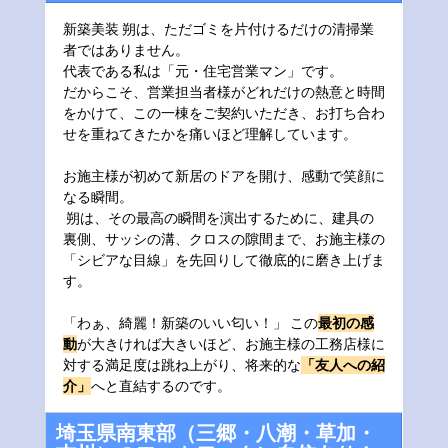
新築美装 朔は、ただゴミを片付けるだけの清掃業
者ではありません。 
代表である私は「元・住宅営業マン」です。
だからこそ、営業担当者様がどれだけの熱意と時間
をかけて、この一棟をご契約いただき、お打ち合わ
せを重ねてきたかを痛いほど理解しています。
お施主様が初めて新居のドアを開け、感動で笑顔に
なる瞬間。
 朔は、その最高の瞬間を演出するために、建具の
裏側、サッシの溝、クロスの隙間まで、お施主様の
「シビアな目線」を先回りして徹底的に磨き上げま
す。
「わぁ、綺麗！新築のいい匂い！」 この
最初の感
動
が大きければ大きいほど、お施主様の工務店様に
対する満足度は跳ね上がり、将来的な
「友人への紹
介」
へと直結するのです。
埼玉県南東部（三郷・八潮・草加・