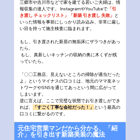
三郷市や吉川市などで家を建てる若いご夫婦は、情
報収集の達人です。 InstagramやYouTubeで
「引
き渡し チェックリスト」「新築 引き渡し 失敗」
と
いった情報を事前にしっかり読み込み、非常に厳し
い目を持って施主検査に臨まれます。
もし、引き渡された新居の無垢床にザラつきがあっ
たら。
 もし、真新しいキッチンの収納の奥に木くずが残
っていたら。
「〇〇工務店、見えないところの掃除が適当だった
よ」というマイナスの口コミは、地元のママ友ネッ
トワークやSNSを通じてあっという間に広がって
しまいます。
逆に言えば、ここで完璧な状態でお引き渡しができ
れば、
「すごく丁寧な会社だった！」
という最高の
口コミに繋がるのです。
元住宅営業マンだから分かる、「紹
介」を引き出す新築美装の魔法