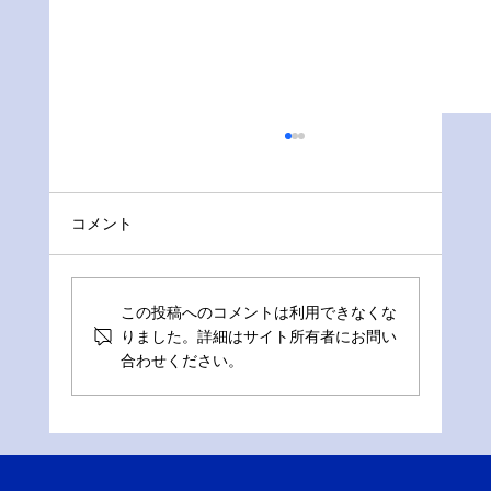
コメント
この投稿へのコメントは利用できなくな
りました。詳細はサイト所有者にお問い
合わせください。
【東京城東エリア】葛飾・江戸川・足
立・荒川・江東区。密集地の現場で「選
ばれる工務店」が頼りにする新築美装と
は？