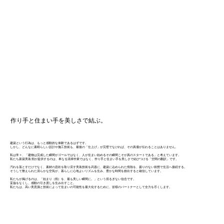
作り手と住まい手を美しさで結ぶ。
建築という行為は、もっと感動的な体験であるはずです。
しかし、どんなに素晴らしい設計や施工技術も、最後の「仕上げ」が完璧でなければ、その真価が伝わることはありません。
私は常々、「建物は完成した瞬間がゴールではなく、人が住まい始めるその瞬間こそが真のスタートである」と考えています。
私たち新築美装 朔が提供するのは、単なる清掃作業ではなく、作り手と住まい手を美しさで結びつける「空間の翻訳」です。
汚れを落とすだけでなく、素材の息吹を取り戻す美装技術を武器に、建築に込められた情熱を、曇りのない状態で生活へ接続する。
そうして整えられた清らかな空気が、暮らしに心地よいリズムを生み、豊かな時間を創出すると確信しています。
私たちが掲げるのは、「始まり（朔）を、最も美しい瞬間に。」という揺るぎない信念です。
妥協をなくし、感動の引き渡しを生み出すこと。
私たちは、高い美意識と技術によって住まいの可能性を最大化するために、皆様のパートナーとして全力を尽くします。