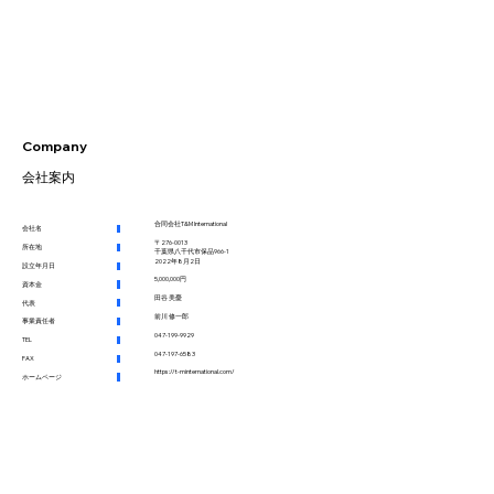
Company
会社案内
合同会社T&M International
会社名
〒276-0013
所在地
​千葉県八千代市保品966-1
2022年8月2日
設立年月日
5,000,000円
資本金
田谷 美憂
代表
前川 修一郎
事業責任者
047-199-9929
TEL
047-197-6583
FAX
https://t-minternational.com/
ホームページ