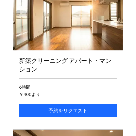
新築クリーニング アパート・マン
ション
6時間
400
￥400より
円
よ
り
予約をリクエスト