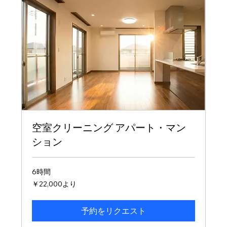
空室クリーニング アパート・マン
ション
6時間
22,000
￥22,000より
円
よ
り
予約をリクエスト